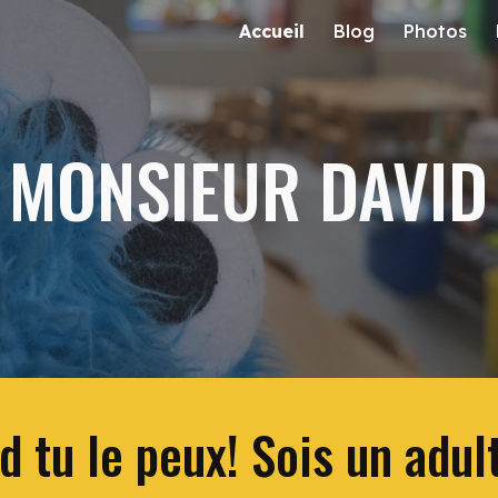
Accueil
Blog
Photos
ip to main content
Skip to navigat
MONSIEUR DAVID
 tu le peux! Sois un adult